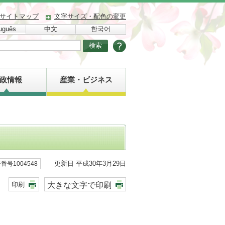
サイトマップ
文字サイズ・配色の変更
uguês
中文
한국어
政情報
産業・ビジネス
更新日 平成30年3月29日
番号1004548
大きな文字で印刷
印刷