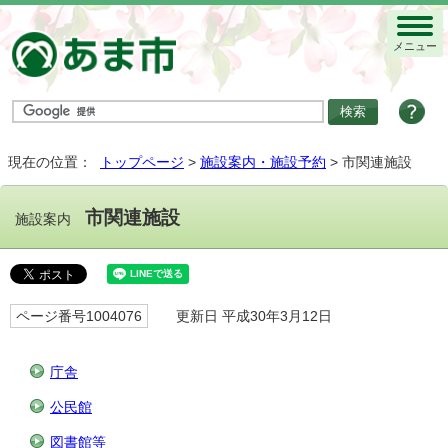
メニュー
現在の位置：
トップページ
>
施設案内・施設予約
> 市関連施設
市関連施設
施設案内
ページ番号1004076
更新日 平成30年3月12日
庁舎
公民館
図書館等