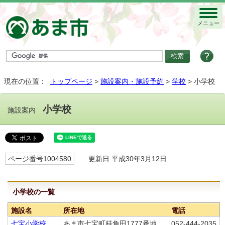
メニュー
現在の位置：
トップページ
>
施設案内・施設予約
>
学校
> 小学校
小学校
施設案内
ページ番号1004580
更新日 平成30年3月12日
小学校の一覧
施設名
所在地
電話
七宝小学校
あま市七宝町桂角田1777番地
052-444-2035