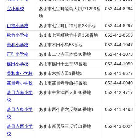
宝小学校
あま市七宝町遠島大切戸1296番
052-444-8294
地
伊福小学校
あま市七宝町伊福河原28番地
052-444-8297
秋竹小学校
あま市七宝町秋竹中道358番地
052-442-8553
美和小学校
あま市木田小島55番地
052-444-1047
正則小学校
あま市二ツ寺三本松46番地
052-444-1073
篠田小学校
あま市篠田十王堂59番地
052-444-1059
美和東小学校
あま市木折寺田1番地3
052-441-8577
甚目寺小学校
あま市甚目寺寺西40番地
052-444-0040
甚目寺南小学
あま市中萱津西ノ川40番地
052-442-4717
校
甚目寺東小学
あま市西今宿六反割60番地1
052-441-4493
校
甚目寺西小学
あま市新居屋三反通11番地
052-443-0024
校