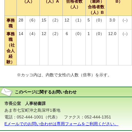
（人）
（人）A
合格者数
（最終）
B）
（人）
合格者数
（人）B
28
（6）
15
（2）
12
（1）
5
（0）
3.0
（-）
事務
職
14
（4）
12
（2）
6
（0）
1
（0）
12.0
（-）
事務
職
（社
会人
経
験）
※カッコ内は、内数で女性の人数（倍率）を示す。
このページに関する
お問い合わせ
市長公室 人事秘書課
あま市七宝町沖之島深坪1番地
電話：052-444-1001（代表） ファクス：052-444-1351
Eメールでのお問い合わせは専用フォームをご利用ください。