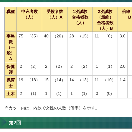
職種
申込者数
受験者数
1次試験
2次試験
倍率
（人）
（人）A
合格者数
（最終）
B
（人）
合格者数
（人）B
75
（35）
40
（20）
28
（15）
11
（6）
3.6
事務
職
（一
般）
A
2
（2）
2
（2）
2
（2）
1
（1）
2.0
保健
師
19
（18）
15
（14）
14
（13）
11
（10）
1.4
保育
士
2
(1)
1
(1)
1
(1)
0
(0)
-
土木
※カッコ内は、内数で女性の人数（倍率）を示す。
第2回