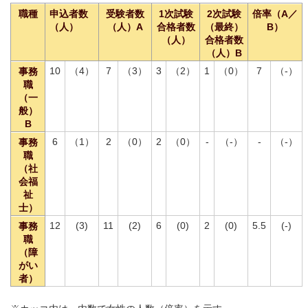
職種
申込者数
受験者数
1次試験
2次試験
倍率（A／
（人）
（人）A
合格者数
（最終）
B）
（人）
合格者数
（人）B
10
（4）
7
（3）
3
（2）
1
（0）
7
（-）
事務
職
（一
般）
B
6
（1）
2
（0）
2
（0）
-
（-）
-
（-）
事務
職
（社
会福
祉
士）
12
(3)
11
(2)
6
(0)
2
(0)
5.5
(-)
事務
職
（障
がい
者）