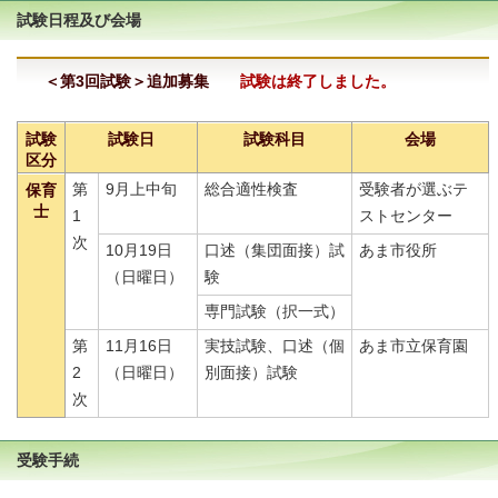
試験日程及び会場
＜第3回試験＞追加募集
試験は終了しました。
試験
試験日
試験科目
会場
区分
第
9月上中旬
総合適性検査
受験者が選ぶテ
保育
士
1
ストセンター
次
10月19日
口述（集団面接）試
あま市役所
（日曜日）
験
専門試験（択一式）
第
11月16日
実技試験、口述（個
あま市立保育園
2
（日曜日）
別面接）試験
次
受験手続