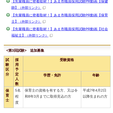
【先輩職員に密着取材！】あま市職員採用試験PR動画【保健
師】
（外部リンク）
【先輩職員に密着取材！】あま市職員採用試験PR動画【保育
士】
（外部リンク）
【先輩職員に密着取材！】あま市職員採用試験PR動画【社会
福祉士】
（外部リンク）
<第3回試験> 追加募集
試
採
受験資格
験
用
区
予
分
定
学歴・免許
年齢
人
数
5名
保育士の資格を有する方、又は令
平成7年4月2日
保
育
程
和8年3月までに取得見込の方
以降生まれの方
士
度