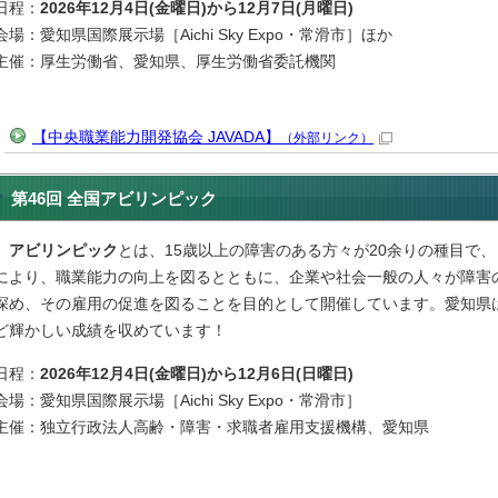
日程：
2026年12月4日(金曜日)から12月7日(月曜日)
会場：愛知県国際展示場［Aichi Sky Expo・常滑市］ほか
主催：厚生労働省、愛知県、厚生労働省委託機関
【中央職業能力開発協会 JAVADA】
（外部リンク）
第46回 全国アビリンピック
アビリンピック
とは、15歳以上の障害のある方々が20余りの種目で
により、職業能力の向上を図るとともに、企業や社会一般の人々が障害
深め、その雇用の促進を図ることを目的として開催しています。愛知県
ど輝かしい成績を収めています！
日程：
2026年12月4日(金曜日)から12月6日(日曜日)
会場：愛知県国際展示場［Aichi Sky Expo・常滑市］
主催：独立行政法人高齢・障害・求職者雇用支援機構、愛知県