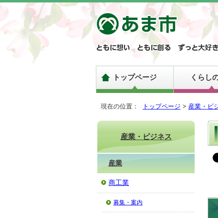
トップページ
くらし
現在の位置：
トップページ
>
産業・ビ
産業・ビジネス
産業
商工業
募集・案内