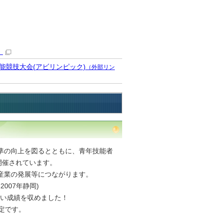
）
能競技大会(アビリンピック)
（外部リン
準の向上を図るとともに、青年技能者
開催されています。
産業の発展等につながります。
007年静岡)
しい成績を収めました！
予定です。