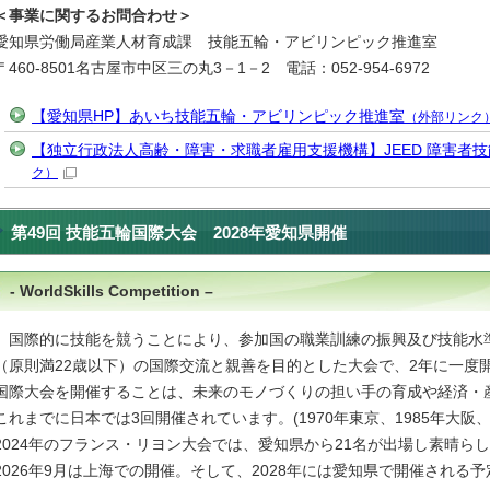
＜事業に関するお問合わせ＞
愛知県労働局産業人材育成課 技能五輪・アビリンピック推進室
〒460-8501名古屋市中区三の丸3－1－2 電話：052-954-6972
【愛知県HP】あいち技能五輪・アビリンピック推進室
（外部リンク
【独立行政法人高齢・障害・求職者雇用支援機構】JEED 障害者技
ク）
第49回 技能五輪国際大会 2028年愛知県開催
- WorldSkills Competition –
国際的に技能を競うことにより、参加国の職業訓練の振興及び技能水
（原則満22歳以下）の国際交流と親善を目的とした大会で、2年に一度
国際大会を開催することは、未来のモノづくりの担い手の育成や経済・
これまでに日本では3回開催されています。(1970年東京、1985年大阪、2
2024年のフランス・リヨン大会では、愛知県から21名が出場し素晴ら
2026年9月は上海での開催。そして、2028年には愛知県で開催される