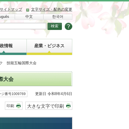
サイトマップ
文字サイズ・配色の変更
uguês
中文
한국어
政情報
産業・ビジネス
ック 技能五輪国際大会
際大会
更新日 令和8年4月6日
ジ番号1009769
大きな文字で印刷
印刷