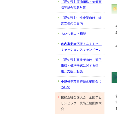
【愛知県】原油価格・物価高
騰等総合緊急対策
【愛知県】中小企業向け 経
営支援のご案内
あいち省エネ相談
市内事業者応援！あまトク！
キャッシュレスキャンペーン
【愛知県】事業者向け 適正
価格・価格転嫁に関する情
報、支援、相談
小規模事業者持続化補助金に
ついて
技能五輪全国大会 全国アビ
リンピック 技能五輪国際大
会