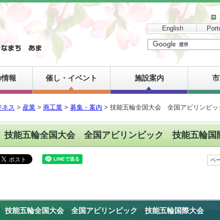
English
Port
の情報
催し・イベント
施設案内
市
ジネス
>
産業
>
商工業
>
募集・案内
> 技能五輪全国大会 全国アビリンピ
技能五輪全国大会 全国アビリンピック 技能五輪国
ペー
技能五輪全国大会 全国アビリンピック 技能五輪国際大会