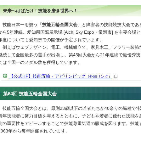
未来へはばたけ！技能を磨き世界へ！
技能日本一を競う「
技能五輪全国大会
」と障害者の技能競技大会であ
から5年連続、愛知県国際展示場
[Aichi Sky Expo・常滑市]
を主要会場と
年度についても愛知県での開催が予定されています。
例えばウェブデザイン、電工、機械組立て、家具木工、フラワー装飾
継続して全国最多の選手が出場し、第43回大会から21年連続で最優秀
では全国一のメダル数を獲得しています。
【公式HP】技能五輪・アビリンピック
（外部リンク）
第64回 技能五輪全国大会
技能五輪全国大会とは、原則23歳以下の若者たちが40余りの職種で“
青年技能者に努力目標を与えるとともに、子どもや若者に優れた技能を
能の重要性をアピールすることで技能尊重気運の醸成を図ります。技能
1963年から毎年開催されています。