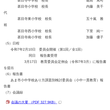
甚目寺中学校 校長 籠島 篤司
甚目寺小学校 校長 内藤 美千
代
甚目寺東小学校 校長 五十嵐 雅
裕
甚目寺西小学校 校長 下里 純一
甚目寺南小学校 校長 加藤 優子
（5）日程
令和7年2月10日 委員会開催（第1回／全1回）
同日 報告書受理
3月17日 教育委員会定例会（令和7年3月）に報告書
を提出
（6）報告書
あま市小中学校あり方課題別検討委員会（小中一貫教育）報
告書
（7）会議録
会議の大要 （PDF 327.9KB）