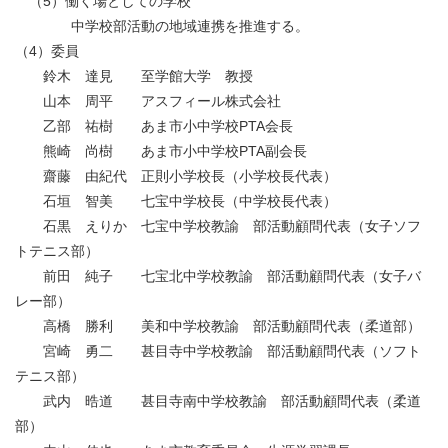
（5）働く場としての学校
中学校部活動の地域連携を推進する。
（4）委員
鈴木 達見 至学館大学 教授
山本 周平 アスフィール株式会社
乙部 祐樹 あま市小中学校PTA会長
熊崎 尚樹 あま市小中学校PTA副会長
齋藤 由紀代 正則小学校長（小学校長代表）
石垣 智美 七宝中学校長（中学校長代表）
石黒 えりか 七宝中学校教諭 部活動顧問代表（女子ソフ
トテニス部）
前田 純子 七宝北中学校教諭 部活動顧問代表（女子バ
レー部）
高橋 勝利 美和中学校教諭 部活動顧問代表（柔道部）
宮崎 勇二 甚目寺中学校教諭 部活動顧問代表（ソフト
テニス部）
武内 晧道 甚目寺南中学校教諭 部活動顧問代表（柔道
部）