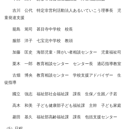
吉川 公代 特定非営利活動法人あるいていこう理事長 児
童発達支援
籠島 篤司 甚目寺中学校 校長
服部 洋子 七宝北中学校 教頭
加藤 匡史 海部児童・障がい者相談センター 児童福祉司
栗木 一郎 教育相談センター センター長 適応指導教室
古畑 博央 教育相談センター 学校支援アドバイザー 生
徒指導
國立 強志 福祉部社会福祉課 課長 生保／生困／子若
高木 和美 子ども健康部子ども福祉課 主幹 子ども家庭
菱田 基久 福祉部高齢福祉課 課長 包括支援センター
（5）日程