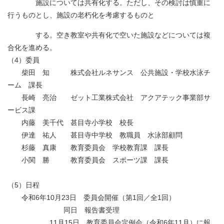
施設については共有化する。ただし、その検討は慎重に
行うものとし、施設の老朽化を考慮するものと
する。空き教室や共有化で空いた施設などについては複
合化を進める。
（4）委員
柴田 知 株式会社ルネサンス 公共施設・学校水泳チ
ーム 課長
長崎 亮治 ゼット工業株式会社 アクアテック事業部サ
ービス課
内藤 美千代 甚目寺小学校 校長
伊達 祐人 甚目寺中学校 教職員 水泳部顧問
杉藤 真康 教育委員会 学校教育課 課長
小関 勝 教育委員会 スポーツ課 課長
（5）日程
令和6年10月23日 委員会開催（第1回／全1回）
同日 報告書受理
11月15日 教育委員会定例会（令和6年11月）に報