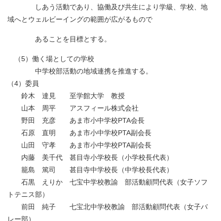
しあう活動であり、協働及び共生により学級、学校、地
域へとウェルビーイングの範囲が広がるもので
あることを目標とする。
（5）働く場としての学校
中学校部活動の地域連携を推進する。
（4）委員
鈴木 達見 至学館大学 教授
山本 周平 アスフィール株式会社
野田 充彦 あま市小中学校PTA会長
石原 直明 あま市小中学校PTA副会長
山田 守孝 あま市小中学校PTA副会長
内藤 美千代 甚目寺小学校長（小学校長代表）
籠島 篤司 甚目寺中学校長（中学校長代表）
石黒 えりか 七宝中学校教諭 部活動顧問代表（女子ソフ
トテニス部）
前田 純子 七宝北中学校教諭 部活動顧問代表（女子バ
レー部）