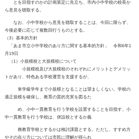
とを目指すのかの計画策定に先立ち、市内小中学校の校長か
ら意見を聴取する。
なお、小中学校から意見を聴取することは、今回に限らず、
今後必要に応じて複数回行うものとする。
（3）基本的方針
「あま市立小中学校のあり方に関する基本的方針」 令和6年1
月19日
（1）小規模校と大規模校について
小規模校及び大規模校のそれぞれにメリットとデメリッ
トがあり、特色ある学校運営を支援するが、
単学級学年まで小規模となることは望ましくない。学校の
適正規模を確保し、教育の質的充実を図るた
め、小中一貫教育を行う学校を設置することを目指す。小
中一貫教育を行う学校は、併設校とするか義
務教育学校とするかは検討課題とする。ただし、すすめ方
やその在り方については市民に理解が得られ