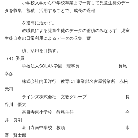
小学校入学から中学校卒業まで一貫して児童生徒のデー
タを収集、蓄積、活用することで、成長の過程
を指導に活かす。
教職員による児童生徒のデータの蓄積のみならず、児童
生徒自身の日常利用によるデータの収集、蓄
積、活用を目指す。
（4）委員
学校法人SОLAN学園 理事長 長尾
幸彦
株式会社内田洋行 教育ICT事業部名古屋営業所 赤松
元司
ラインズ株式会社 文教グループ 長
谷川 優太
甚目寺東小学校 教務主任 今
井 良剛
甚目寺南中学校 教頭 水
野 賢太郎