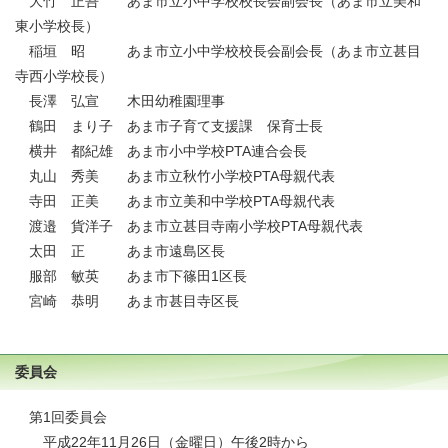
大竹 正吾 あま市立小中学校校長会副会長（あま市立美和
東小学校長）
稲垣 昭 あま市立小中学校校長会副会長（あま市立甚目
寺西小学校長）
長澤 弘宣 木田幼稚園理事
鶴田 まり子 あま市子育て支援課 保育士長
横井 都紀雄 あま市小中学校PTA連合会長
丸山 秀美 あま市立秋竹小学校PTA母親代表
寺田 正美 あま市立美和中学校PTA母親代表
渡邉 貨洋子 あま市立甚目寺南小学校PTA母親代表
太田 正 あま市遠島区長
服部 敏英 あま市下篠田1区長
宮崎 恭明 あま市甚目寺区長
委員会
第1回委員会
平成22年11月26日（金曜日）午後2時から