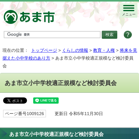
メニュー
現在の位置：
トップページ
>
くらしの情報
>
教育・人権
>
将来を見
据えた小中学校のあり方
> あま市立小中学校適正規模など検討委員
会
あま市立小中学校適正規模など検討委員会
ページ番号1009126
更新日 令和5年11月30日
あま市立小中学校適正規模など検討委員会