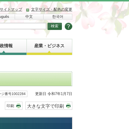
サイトマップ
文字サイズ・配色の変更
uguês
中文
한국어
政情報
産業・ビジネス
更新日 令和7年1月7日
ジ番号1002284
大きな文字で印刷
印刷