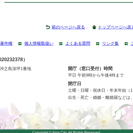
前のページへ戻る
トップページへ戻
著作権
個人情報取扱い
よくある質問
リンク集
0232378）
開庁（窓口受付）時間
町沖之島深坪1番地
平日 午前9時から午後4時まで
閉庁日
土曜・日曜・祝休日・年末年始（12
出生・死亡・婚姻・離婚届などは
Copyright © Ama City, All Rights Reserved.