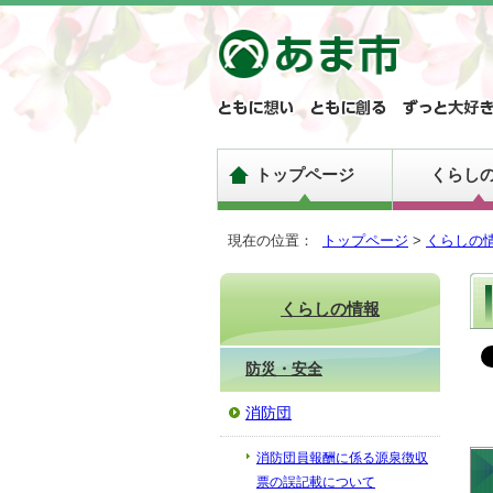
トップページ
くらし
現在の位置：
トップページ
>
くらしの
くらしの情報
防災・安全
消防団
消防団員報酬に係る源泉徴収
票の誤記載について