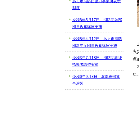
あま市消防団協力事業所表示
制度
令和8年5月17日 消防団幹部
団員教養講座実施
令和8年4月12日 あま市消防
1
団新年度団員教養講座実施
火
令和3年7月18日 消防団訓練
点
指導者講習実施
2
た
令和6年9月8日 海部東部連
合演習