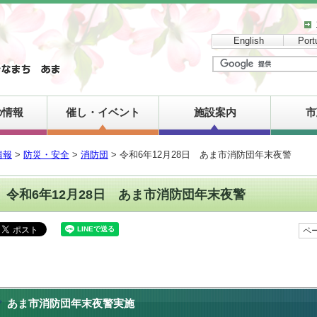
English
Port
の情報
催し・イベント
施設案内
市
情報
>
防災・安全
>
消防団
> 令和6年12月28日 あま市消防団年末夜警
令和6年12月28日 あま市消防団年末夜警
ペー
あま市消防団年末夜警実施