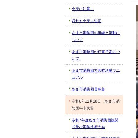
火災に注意！
収れん火災に注意
あま市消防団の組織と活動に
ついて
あま市消防団の行事予定につ
いて
あま市消防団災害時活動マニ
ュアル
あま市消防団員募集
令和6年12月28日 あま市消
防団年末夜警
令和7年度あま市消防団観閲
式及び消防技術大会