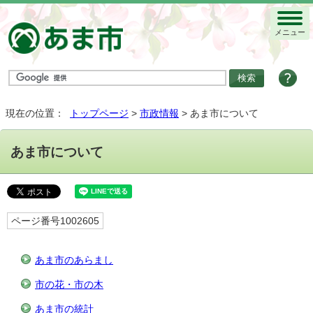
メニュー
現在の位置：
トップページ
>
市政情報
> あま市について
あま市について
ページ番号1002605
あま市のあらまし
市の花・市の木
あま市の統計