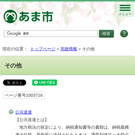
メニュー
現在の位置：
トップページ
>
市政情報
> その他
その他
ページ番号1003716
公示送達
【公示送達とは】
地方税法の規定により、納税通知書等の書類は、納税義務
者の住所、居所等に送付されたときは、通常到達すべき時点