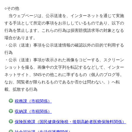
○その他
当ウェブページは、公示送達を、インターネットを通じて実施
する手法として所定の事項をお示ししているものであり、以下の
行為を禁止します。これらの行為は損害賠償請求等の対象となる
場合があります。
・公示（送達）事項を公示送達情報の確認以外の目的で利用する
行為
・公示（送達）事項が表示された画像をコピーする、スクリーン
ショットを撮る、画像中の文字列を転記するなどして、インター
ネットサイト、SNSその他これに準ずるもの（個人のブログ等。
なお、閲覧者が限られるものであるか否かは問わない。）へ転
載、拡散する行為
税務課（市税関係）
収納課（市税関係）
保険医療課（国民健康保険税・後期高齢者医療保険料関係）
社会福祉課（生活保護費関係）