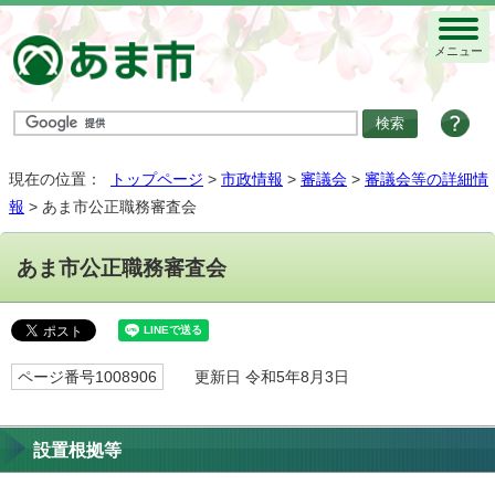
メニュー
現在の位置：
トップページ
>
市政情報
>
審議会
>
審議会等の詳細情
報
> あま市公正職務審査会
あま市公正職務審査会
ページ番号1008906
更新日 令和5年8月3日
設置根拠等