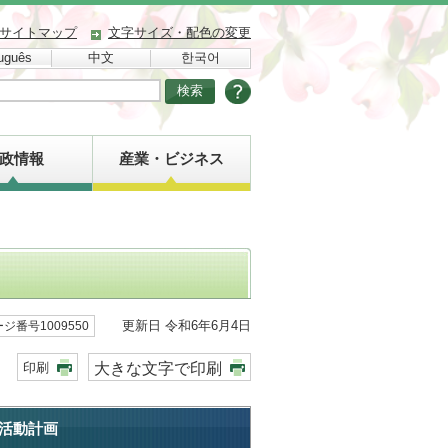
サイトマップ
文字サイズ・配色の変更
uguês
中文
한국어
政情報
産業・ビジネス
更新日 令和6年6月4日
ジ番号1009550
大きな文字で印刷
印刷
活動計画