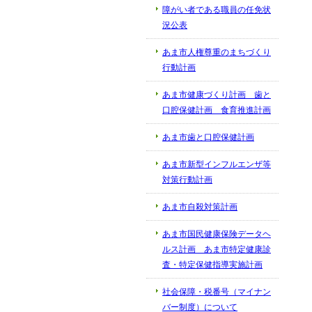
障がい者である職員の任免状
況公表
あま市人権尊重のまちづくり
行動計画
あま市健康づくり計画 歯と
口腔保健計画 食育推進計画
あま市歯と口腔保健計画
あま市新型インフルエンザ等
対策行動計画
あま市自殺対策計画
あま市国民健康保険データヘ
ルス計画 あま市特定健康診
査・特定保健指導実施計画
社会保障・税番号（マイナン
バー制度）について