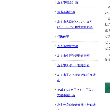
あま市総合計画
本
新市基本計画
た
計
あま市人口ビジョン、まち・
様
ひと・しごと創生総合戦略
画
が
行政改革
と
あま市教育大綱
と
ま
あま市生涯学習推進計画
祉
あま市スポーツ推進計画
あま市子ども読書活動推進計
画
第3期あま市子ども・子育て
支援事業計画
次世代育成特定事業主行動計