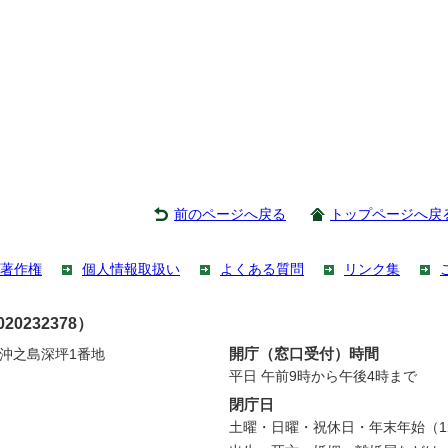
前のページへ戻る
トップページへ戻
著作権
個人情報取扱い
よくある質問
リンク集
0232378）
開庁（窓口受付）時間
町沖之島深坪1番地
平日 午前9時から午後4時まで
閉庁日
土曜・日曜・祝休日・年末年始（12