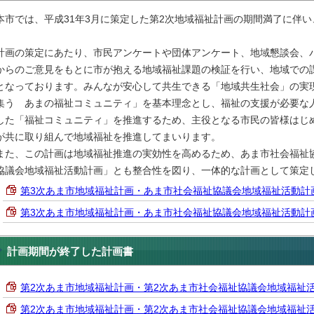
市では、平成31年3月に策定した第2次地域福祉計画の期間満了に伴い
。
画の策定にあたり、市民アンケートや団体アンケート、地域懇談会、
からのご意見をもとに市が抱える地域福祉課題の検証を行い、地域での
となっております。みんなが安心して共生できる「地域共生社会」の実
集う あまの福祉コミュニティ」を基本理念とし、福祉の支援が必要な
した「福祉コミュニティ」を推進するため、主役となる市民の皆様はじ
が共に取り組んで地域福祉を推進してまいります。
た、この計画は地域福祉推進の実効性を高めるため、あま市社会福祉協
協議会地域福祉活動計画」とも整合性を図り、一体的な計画として策定
第3次あま市地域福祉計画・あま市社会福祉協議会地域福祉活動計画 （
第3次あま市地域福祉計画・あま市社会福祉協議会地域福祉活動計画 概要
計画期間が終了した計画書
第2次あま市地域福祉計画・第2次あま市社会福祉協議会地域福祉活動計
第2次あま市地域福祉計画・第2次あま市社会福祉協議会地域福祉活動計