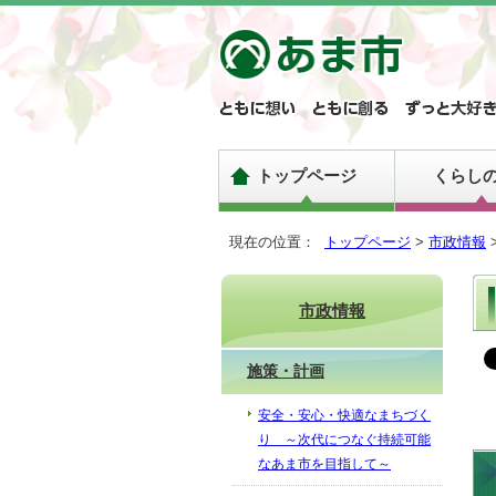
トップページ
くらし
現在の位置：
トップページ
>
市政情報
市政情報
施策・計画
安全・安心・快適なまちづく
り ～次代につなぐ持続可能
なあま市を目指して～