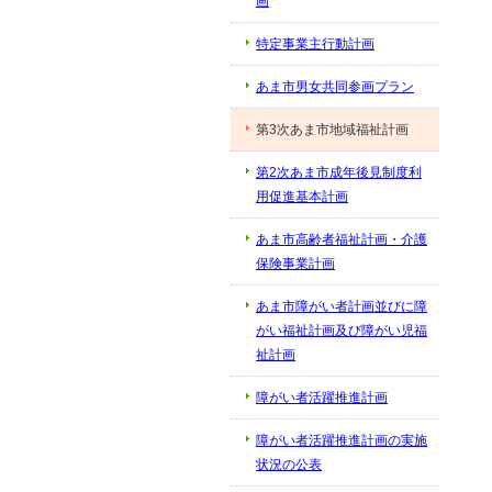
画
特定事業主行動計画
あま市男女共同参画プラン
第3次あま市地域福祉計画
第2次あま市成年後見制度利
用促進基本計画
あま市高齢者福祉計画・介護
保険事業計画
あま市障がい者計画並びに障
がい福祉計画及び障がい児福
祉計画
障がい者活躍推進計画
障がい者活躍推進計画の実施
状況の公表