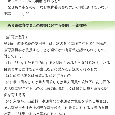
・オンラインでのみ開催されるもの
・なぜあま市なのか、なぜ教育委員会なのかが明記されていない
申請 など
「あま市教育委員会の後援に関する要綱」一部抜粋
（許可の基準）
第3条 後援名義の使用許可は、次の各号に該当する場合を除き、
教育委員会が後援することが適切かつ有意義と認められるものに
対して行う。
（1）営利を主たる目的にすると認められるもの又は営利を主たる
目的とする団体などの宣伝などに繋がると認められるもの
（2）政治活動又は宗教活動に関するもの
（3）暴力団若しくは暴力団若しくは暴力団員の統制下にある団体
の活動に寄与するもの又は暴力団員若しくは暴力団員と密接な関
係を有する者
（4）入場料、出品料、参加費など参加者の負担を求める場合は、
その額が社会通念上相当な額を超え、対象者に対する経済的負担
が著しく過重であると認められるもの