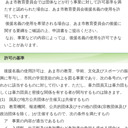
あま市教育委員会では団体などが行う事業に対して許可基準を満
たすと認められた場合は、あま市教育委員会後援名義の使用を許
可しています。
後援名義の使用を希望される場合は、あま市教育委員会の後援に
関する要綱をご確認の上、申請書をご提出ください。
なお、事業などの内容によっては、後援名義の使用を許可できな
いことがあります。
許可の基準
後援名義の使用許可は、あま市の教育、学術、文化及びスポーツの振
興に寄与し、市民の学習意欲の向上を図る事業であり、次の各号のいず
れかに該当するものに対して行います。ただし、暴力団員又は暴力団も
しくは暴力団員と密接な関係を有する者が関与するものは除きます。
(1) 国及び地方公共団体が主催又は共催するもの
(2) 教育機関、報道機関、公共的団体及びその他の団体(宗教団体及び
政治団体を除く。)が主催するもので、次の条件を満たすもの
ア 事業の内容が適当であるもの
イ 入場料、出品料及び参加費など参加者の負担を求める場合は、そ