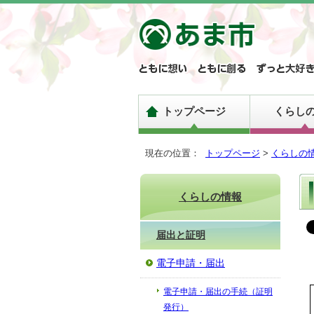
トップページ
くらし
現在の位置：
トップページ
>
くらしの
くらしの情報
届出と証明
電子申請・届出
電子申請・届出の手続（証明
発行）