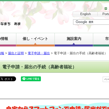
English
Port
の情報
催し・イベント
施設案内
市
情報
>
届出と証明
>
電子申請・届出
> 電子申請・届出の手続（高齢者福祉）
電子申請・届出の手続（高齢者福祉）
ペー