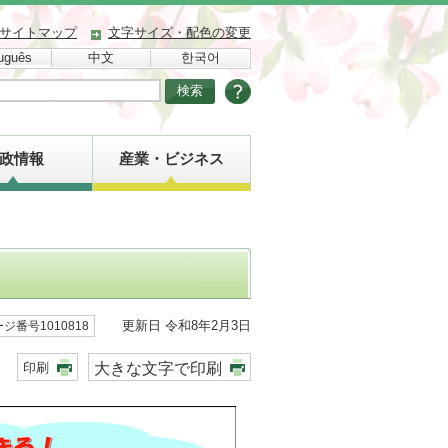
サイトマップ
文字サイズ・配色の変更
uguês
中文
한국어
政情報
産業・ビジネス
更新日 令和8年2月3日
ジ番号1010818
大きな文字で印刷
印刷