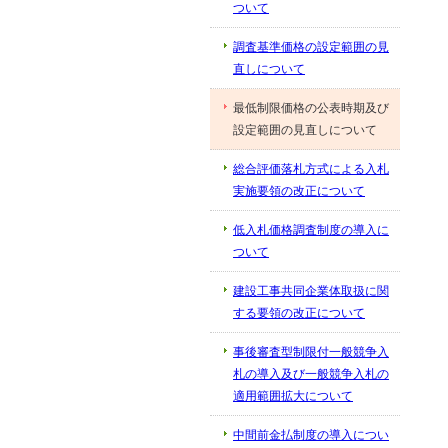
ついて
調査基準価格の設定範囲の見
直しについて
最低制限価格の公表時期及び
設定範囲の見直しについて
総合評価落札方式による入札
実施要領の改正について
低入札価格調査制度の導入に
ついて
建設工事共同企業体取扱に関
する要領の改正について
事後審査型制限付一般競争入
札の導入及び一般競争入札の
適用範囲拡大について
中間前金払制度の導入につい