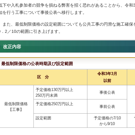
低下や入札参加者の競争を損ねる弊害を招く恐れがあることから、令和3
知を行う工事について事後公表へ移行します。
また、最低制限価格の設定範囲についても公共工事の円滑な施工確保を
9．2／10の範囲に引き上げます。
改正内容
最低制限価格の公表時期及び設定範囲
令和3年3月
区 分
以前
予定価格130万円以上
事後公表
250万円未満
最低制限価格
予定価格250万円以上
事前公表
【工事】
設定範囲
予定価格の7/10
から9/10