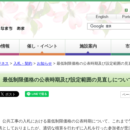
English
Port
の情報
催し・イベント
施設案内
市
ジネス
>
入札・契約
>
お知らせ
> 最低制限価格の公表時期及び設定範囲の見
最低制限価格の公表時期及び設定範囲の見直しについ
ペー
公共工事の入札における最低制限価格の公表時期について、これまで予
表としておりましたが、適切な積算を行わずに入札を行った参加者が受