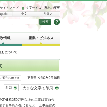
サイトマップ
文字サイズ・配色の変更
uguês
中文
한국어
政情報
産業・ビジネス
直しについて
て
更新日 令和2年9月10日
ジ番号1006746
大きな文字で印刷
印刷
定価格250万円以上の工事は事前公
注する事態が生じるなど、工事品質の