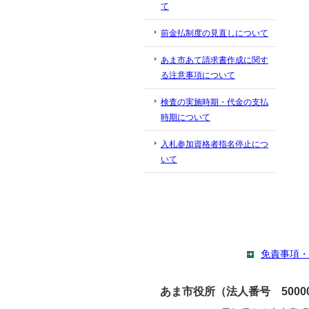
て
前金払制度の見直しについて
あま市あて請求書作成に関す
る注意事項について
検査の実施時期・代金の支払
時期について
入札参加資格者指名停止につ
いて
免責事項・
あま市役所（法人番号 500002