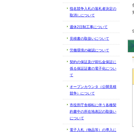
指名競争入札の落札者決定の
取消しについて
週休2日制工事について
見積書の取扱いについて
労働環境の確認について
契約の保証及び前払金保証に
係る保証証書の電子化につい
て
オープンカウンタ（公開見積
競争）について
市役所庁舎移転に伴う各種契
約書中の所在地表記の取扱い
について
電子入札（物品等）の導入に