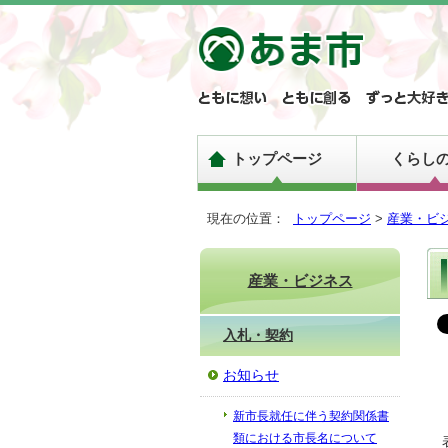
トップページ
くらし
現在の位置：
トップページ
>
産業・ビ
産業・ビジネス
入札・契約
お知らせ
新市長就任に伴う契約関係書
類における市長名について