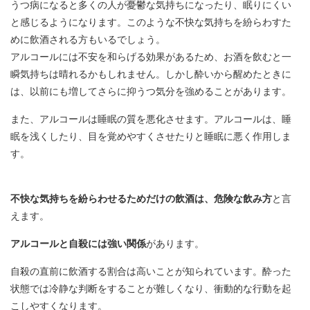
うつ病になると多くの人が憂鬱な気持ちになったり、眠りにくい
と感じるようになります。このような不快な気持ちを紛らわすた
めに飲酒される方もいるでしょう。
アルコールには不安を和らげる効果があるため、お酒を飲むと一
瞬気持ちは晴れるかもしれません。しかし酔いから醒めたときに
は、以前にも増してさらに抑うつ気分を強めることがあります。
また、アルコールは睡眠の質を悪化させます。アルコールは、睡
眠を浅くしたり、目を覚めやすくさせたりと睡眠に悪く作用しま
す。
不快な気持ちを紛らわせるためだけの飲酒は、危険な飲み方
と言
えます。
アルコールと自殺には強い関係
があります。
自殺の直前に飲酒する割合は高いことが知られています。酔った
状態では冷静な判断をすることが難しくなり、衝動的な行動を起
こしやすくなります。