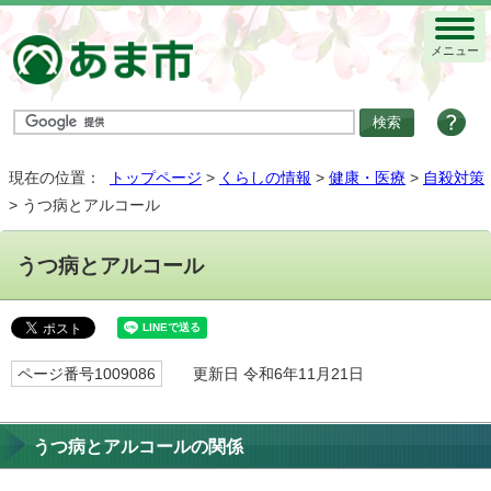
メニュー
現在の位置：
トップページ
>
くらしの情報
>
健康・医療
>
自殺対策
> うつ病とアルコール
うつ病とアルコール
ページ番号1009086
更新日 令和6年11月21日
うつ病とアルコールの関係