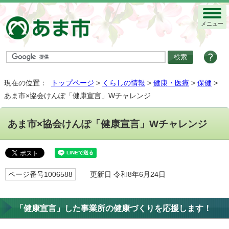
メニュー
現在の位置：
トップページ
>
くらしの情報
>
健康・医療
>
保健
>
あま市×協会けんぽ「健康宣言」Wチャレンジ
あま市×協会けんぽ「健康宣言」Wチャレンジ
ページ番号1006588
更新日 令和8年6月24日
「健康宣言」した事業所の健康づくりを応援します！