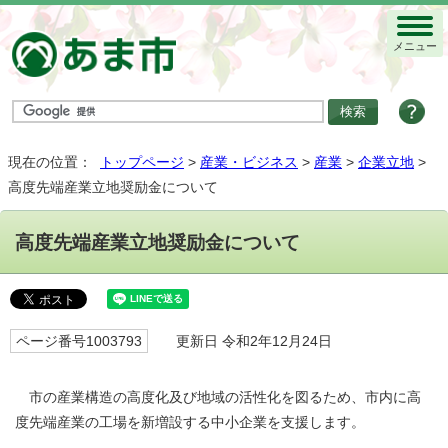
メニュー
現在の位置：
トップページ
>
産業・ビジネス
>
産業
>
企業立地
>
高度先端産業立地奨励金について
高度先端産業立地奨励金について
ページ番号1003793
更新日 令和2年12月24日
市の産業構造の高度化及び地域の活性化を図るため、市内に高
度先端産業の工場を新増設する中小企業を支援します。