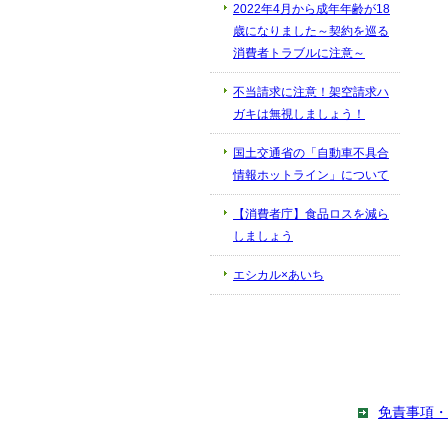
2022年4月から成年年齢が18
歳になりました～契約を巡る
消費者トラブルに注意～
不当請求に注意！架空請求ハ
ガキは無視しましょう！
国土交通省の「自動車不具合
情報ホットライン」について
【消費者庁】食品ロスを減ら
しましょう
エシカル×あいち
免責事項・