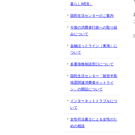
暮らしWEB」
国民生活センターのご案内
今後の消費者行政への取り組
みについて
金融ほっとライン（東海）に
ついて
多重債務相談窓口について
国民生活センター「能登半島
地震関連消費者ホットライ
ン」の開設について
インターネットトラブルにつ
いて
女性司法書士による女性のた
めの相談