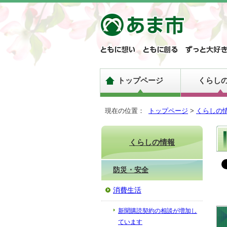
トップページ
くらし
現在の位置：
トップページ
>
くらしの
くらしの情報
防災・安全
消費生活
新聞購読契約の相談が増加し
ています