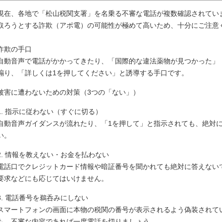
現在、各地で「松山税関支署」を名乗る不審な電話が複数確認されてい
取ろうとする詐欺（アポ電）の可能性が極めて高いため、十分にご注意
詐欺の手口
自動音声で電話がかかってきたり、「国際的な違法薬物が見つかった」
煽り、「詳しくは1を押してください」と誘導する手口です。
被害に遭わないための対策（3つの「ない」）
1. 指示に従わない（すぐに切る）
自動音声ガイダンスが流れたり、「1を押して」と指示されても、絶対
い。
2. 情報を教えない・お金を払わない
電話口でクレジットカード情報や暗証番号を聞かれても絶対に答えない
要求などにも応じてはいけません。
3. 電話番号を鵜呑みにしない
スマートフォンの画面に本物の税関の番号が表示されるよう偽装されて
も、不審な内容であれば一度電話を切りましょう。