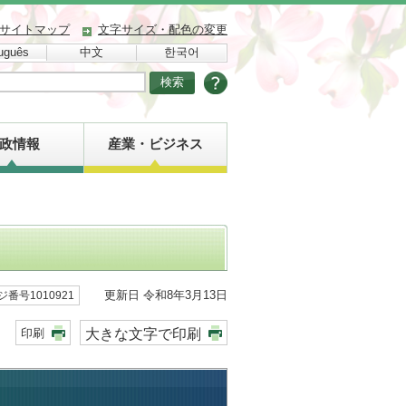
サイトマップ
文字サイズ・配色の変更
uguês
中文
한국어
政情報
産業・ビジネス
更新日 令和8年3月13日
ジ番号1010921
大きな文字で印刷
印刷