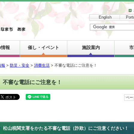
English
Port
の情報
催し・イベント
施設案内
市
情報
>
防災・安全
>
消費生活
> 不審な電話にご注意を！
不審な電話にご注意を！
ペー
松山税関支署をかたる不審な電話（詐欺）にご注意ください！