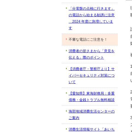
「分電盤の点検に行きます」
の電話から始まる勧誘に注意
2024 年度に急増していま
す
不審な電話にご注意を！
消費者の皆さまから「意見を
伝える」際のポイント
【消費者庁・警察庁より】サ
イバーセキュリティ対策につ
いて
【愛知県】東海財務局：多重
債務・金銭トラブル無料相談
海部地域消費生活センターの
ご案内
消費生活情報サイト「あいち