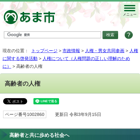
メニュー
現在の位置：
トップページ
>
市政情報
>
人権・男女共同参画
>
人権
に関する啓発活動
>
人権について（人権問題の正しい理解のため
に）
> 高齢者の人権
高齢者の人権
ページ番号1002860
更新日 令和3年9月15日
高齢者と共に歩める社会へ