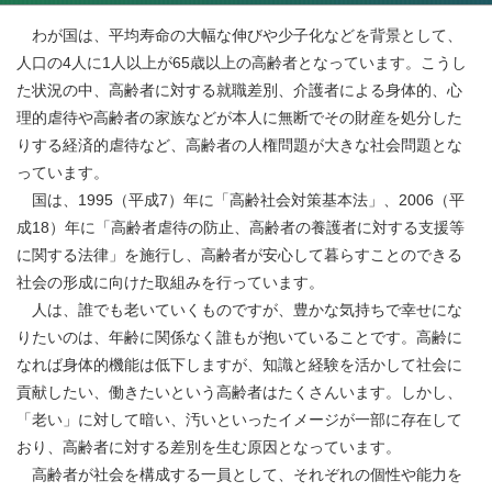
わが国は、平均寿命の大幅な伸びや少子化などを背景として、
人口の4人に1人以上が65歳以上の高齢者となっています。こうし
た状況の中、高齢者に対する就職差別、介護者による身体的、心
理的虐待や高齢者の家族などが本人に無断でその財産を処分した
りする経済的虐待など、高齢者の人権問題が大きな社会問題とな
っています。
国は、1995（平成7）年に「高齢社会対策基本法」、2006（平
成18）年に「高齢者虐待の防止、高齢者の養護者に対する支援等
に関する法律」を施行し、高齢者が安心して暮らすことのできる
社会の形成に向けた取組みを行っています。
人は、誰でも老いていくものですが、豊かな気持ちで幸せにな
りたいのは、年齢に関係なく誰もが抱いていることです。高齢に
なれば身体的機能は低下しますが、知識と経験を活かして社会に
貢献したい、働きたいという高齢者はたくさんいます。しかし、
「老い」に対して暗い、汚いといったイメージが一部に存在して
おり、高齢者に対する差別を生む原因となっています。
高齢者が社会を構成する一員として、それぞれの個性や能力を