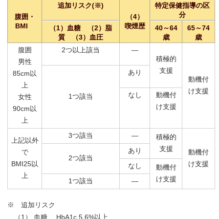
追加リスク(※)
特定保健指導の区
分
腹囲・
（4）
BMI
喫煙歴
（1）血糖 （2）脂
40～64
65～74
質 （3）血圧
歳
歳
腹囲
2つ以上該当
―
積極的
男性
支援
あり
85cm以
動機付
上
け支援
なし
動機付
1つ該当
女性
け支援
90cm以
上
3つ該当
―
積極的
上記以外
支援
あり
で
動機付
2つ該当
BMI25以
け支援
なし
動機付
上
け支援
1つ該当
―
※ 追加リスク
（1） 血糖… HbA1c 5.6%以上