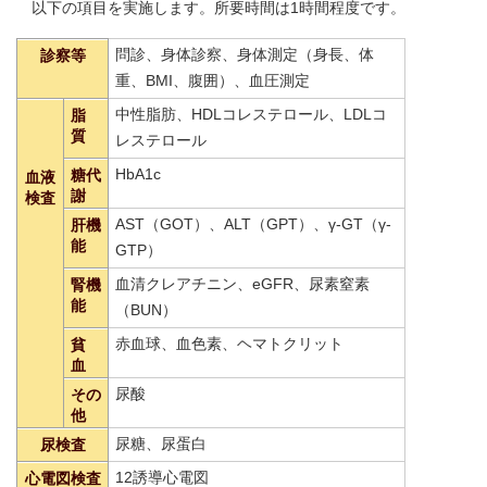
以下の項目を実施します。所要時間は1時間程度です。
問診、身体診察、身体測定（身長、体
診察等
重、BMI、腹囲）、血圧測定
中性脂肪、HDLコレステロール、LDLコ
脂
質
レステロール
HbA1c
糖代
血液
謝
検査
AST（GOT）、ALT（GPT）、γ-GT（γ-
肝機
能
GTP）
血清クレアチニン、eGFR、尿素窒素
腎機
能
（BUN）
赤血球、血色素、ヘマトクリット
貧
血
尿酸
その
他
尿糖、尿蛋白
尿検査
12誘導心電図
心電図検査