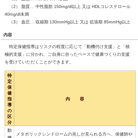
（2） 脂質… 中性脂肪 150mg/dl以上 又は HDLコレステロール
40mg/dl未満
（3） 血圧… 収縮期 130mmHg以上 又は 拡張期 85mmHg以上
内容
特定保健指導はリスクの程度に応じて「動機付け支援」と「積
極的支援」に分かれ、ご自身に合ったペースで健康づくりの支援
を受けていただくことができます。
特
定
保
健
指
内 容
導
の
区
分
動
メタボリックシンドロームの兆しが見られる方へ、保健師や
機