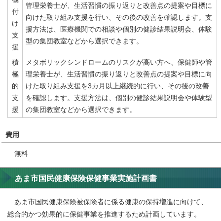
管理栄養士が、生活習慣の振り返りと改善点の提案や目標に
付
向けた取り組み支援を行い、その後の改善を確認します。支
け
援方法は、医療機関での相談や個別の健診結果説明会、体験
支
型の集団教室などから選択できます。
援
積
メタボリックシンドロームのリスクが高い方へ、保健師や管
極
理栄養士が、生活習慣の振り返りと改善点の提案や目標に向
的
けた取り組み支援を3カ月以上継続的に行い、その後の改善
支
を確認します。支援方法は、個別の健診結果説明会や体験型
援
の集団教室などから選択できます。
費用
無料
あま市国民健康保険保健事業実施計画書
あま市国民健康保険被保険者に係る健康の保持増進に向けて、
総合的かつ効果的に保健事業を推進するため計画しています。