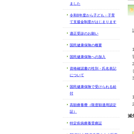
ました
令和8年度から子ども・子育
て支援金制度がはじまります
適正受診のお願い
国民健康保険の概要
国民健康保険への加入
資格確認書の性別・氏名表記
について
国民健康保険で受けられる給
付
高額療養費（限度額適用認定
証）
減
特定疾病療養受療証