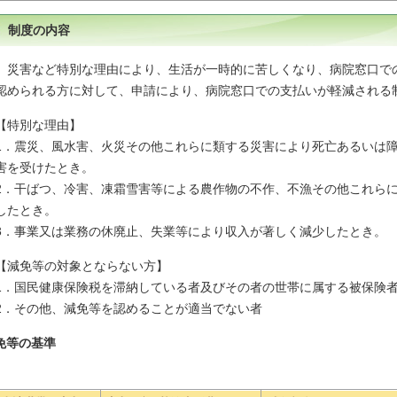
制度の内容
災害など特別な理由により、生活が一時的に苦しくなり、病院窓口で
認められる方に対して、申請により、病院窓口での支払いが軽減される
【特別な理由】
1．震災、風水害、火災その他これらに類する災害により死亡あるいは
害を受けたとき。
2．干ばつ、冷害、凍霜雪害等による農作物の不作、不漁その他これら
したとき。
3．事業又は業務の休廃止、失業等により収入が著しく減少したとき。
【減免等の対象とならない方】
1．国民健康保険税を滞納している者及びその者の世帯に属する被保険
2．その他、減免等を認めることが適当でない者
免等の基準