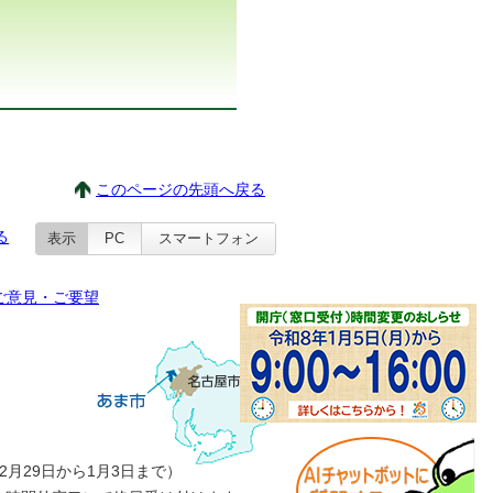
このページの先頭へ戻る
る
表示
PC
スマートフォン
ご意見・ご要望
月29日から1月3日まで）