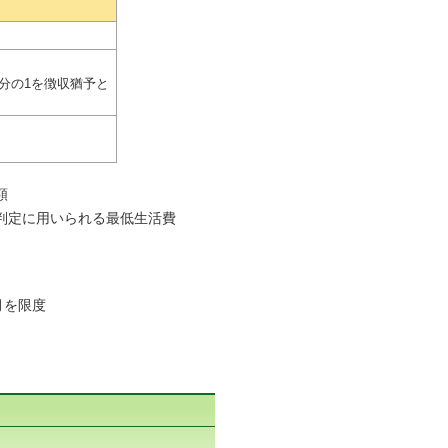
2分の1を徴収猶予と
額
判定に用いられる最低生活費
月を限度