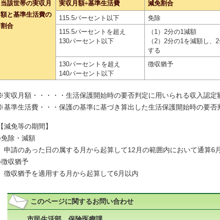
当該世帯の実収月
実収月額÷基準生活費
減免割合
額と基準生活費の
115.5パーセント以下
免除
割合
115.5パーセントを超え
（1）2分の1減額
130パーセント以下
（2）2分の1を減額し、
する
130パーセントを超え
徴収猶予
140パーセント以下
※実収月額・・・・・生活保護開始時の要否判定に用いられる収入認定
※基準生活費・・・保護の基準に基づき算出した生活保護開始時の要否
【減免等の期間】
○免除・減額
申請のあった日の属する月から起算して12月の範囲内において通算6
○徴収猶予
徴収猶予を適用する月から起算して6月以内
このページに関する
お問い合わせ
市民生活部 保険医療課