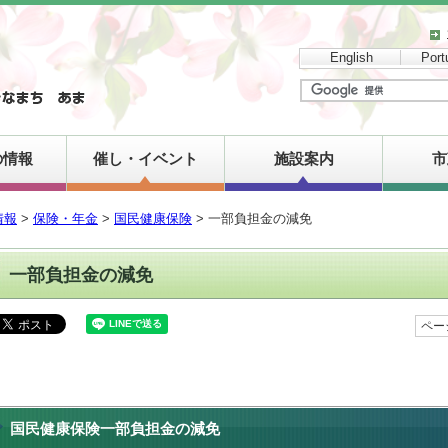
English
Port
の情報
催し・イベント
施設案内
市
情報
>
保険・年金
>
国民健康保険
> 一部負担金の減免
一部負担金の減免
ペー
国民健康保険一部負担金の減免