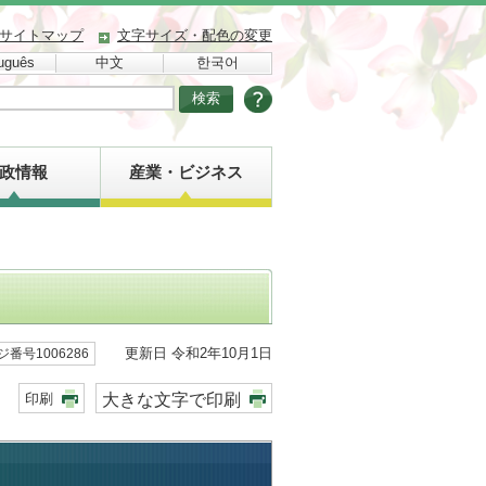
サイトマップ
文字サイズ・配色の変更
uguês
中文
한국어
政情報
産業・ビジネス
更新日 令和2年10月1日
ジ番号1006286
大きな文字で印刷
印刷