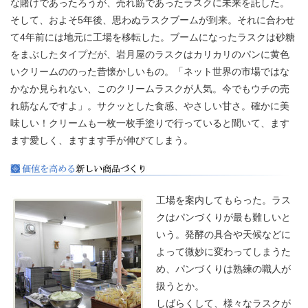
な賭けであったろうが、売れ筋であったラスクに未来を託した。
そして、およそ5年後、思わぬラスクブームが到来。それに合わせ
て4年前には地元に工場を移転した。ブームになったラスクは砂糖
をまぶしたタイプだが、岩月屋のラスクはカリカリのパンに黄色
いクリームののった昔懐かしいもの。「ネット世界の市場ではな
かなか見られない、このクリームラスクが人気。今でもウチの売
れ筋なんですよ」。サクッとした食感、やさしい甘さ。確かに美
味しい！クリームも一枚一枚手塗りで行っていると聞いて、ます
ます愛しく、ますます手が伸びてしまう。
工場を案内してもらった。ラス
クはパンづくりが最も難しいと
いう。発酵の具合や天候などに
よって微妙に変わってしまうた
め、パンづくりは熟練の職人が
扱うとか。
しばらくして、様々なラスクが