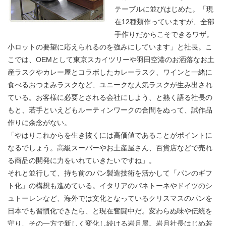
テーブルに並びはじめた。「現
在12種類作っていますが、全部
手作りだからこそできるワザ。
小ロットの要望に応えられるのを強みにしています」と社長。こ
こでは、OEMとして東京スカイツリーや羽田空港のお洒落なお土
産ラスクやカレー屋とコラボしたカレーラスク、ワインと一緒に
食べるおつまみラスクなど、ユニークな人気ラスクが生み出され
ている。お客様に必要とされる会社にしよう、と熱く語る社長の
もと、若手といえどもルーティンワークの合間をぬって、試作品
作りに余念がない。
「やはりこれからを生き抜くには高価値であることがポイントに
なるでしょう。高級スーパーやお土産屋さん、百貨店などで売れ
る商品の開発に力をいれていきたいですね」。
それと並行して、持ち前のパン製造技術を活かして「パンのギフ
ト化」の構想も進めている。イタリアのパネトーネやドイツのシ
ュトーレンなど、海外では文化となっているクリスマスのパンを
日本でも習慣化できたら、と現在奮闘中だ。変わらぬ味や伝統を
守り、その一方で新しく変化し続ける岩月屋。岩月社長はじめ若