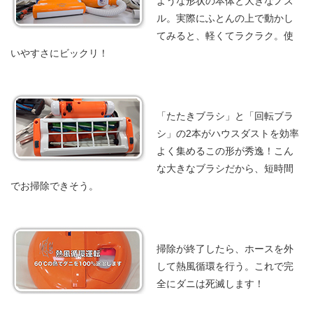
ような形状の本体と大きなノズ
ル。実際にふとんの上で動かし
てみると、軽くてラクラク。使
いやすさにビックリ！
「たたきブラシ」と「回転ブラ
シ」の2本がハウスダストを効率
よく集めるこの形が秀逸！こん
な大きなブラシだから、短時間
でお掃除できそう。
掃除が終了したら、ホースを外
して熱風循環を行う。これで完
全にダニは死滅します！