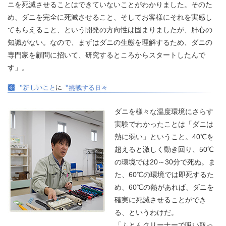
ニを死滅させることはできていないことがわかりました。そのた
め、ダニを完全に死滅させること、そしてお客様にそれを実感し
てもらえること、という開発の方向性は固まりましたが、肝心の
知識がない。なので、まずはダニの生態を理解するため、ダニの
専門家を顧問に招いて、研究するところからスタートしたんで
す」。
ダニを様々な温度環境にさらす
実験でわかったことは「ダニは
熱に弱い」ということ。40℃を
超えると激しく動き回り、50℃
の環境では20～30分で死ぬ。ま
た、60℃の環境では即死するた
め、60℃の熱があれば、ダニを
確実に死滅させることができ
る、というわけだ。
「ふとんクリーナーで吸い取っ