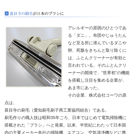
アレルギーの原因のひとつであ
る「ダニ」。布団やじゅうたん
など至る所に潜んでいるダニや
卵、死骸をきちんと取り除くに
は、ふとんクリーナーが有効と
言われている。そのふとんクリ
ーナーの開発で、“世界初”の機能
を搭載し注目を集める企業が、
あま市にあった。
その企業、株式会社コーワの原
点は、
甚目寺の刷毛（愛知刷毛刷子商工業協同組合）である。
刷毛作りの職人技は昭和35年ごろ、日本ではじめて電気掃除機に
搭載された「ブラシ」へと発展。以来、半世紀にわたって日本国
内の主要メーカー各社の掃除機、エアコン、空気清浄機などに携