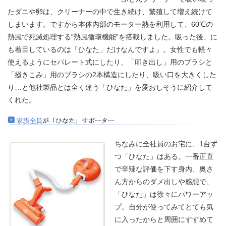
たダニや卵は、クリーナーの中で生き続け、繁殖して増え続けて
しまいます。ですから本体内部のモーター熱を利用して、60℃の
熱風で死滅処理する“熱風循環機能”を搭載しました。吸った後、に
も着目しているのは「ひなた」だけなんですよ」。女性でも軽々
使えるようにセパレート式にしたり、「叩き出し」用のブラシと
「掻きこみ」用のブラシの2本構造にしたり、吸い口を大きくした
り…と他社製品とは全く違う「ひなた」を愛おしそうに紹介して
くれた。
ちなみに全社員のお宅に、1台ず
つ「ひなた」はある。一番正直
で辛辣な評価を下す身内、奥さ
ん方からのダメ出しや感想で、
「ひなた」は徐々にパワーアッ
プ。自分が使ってみてとても気
に入ったからと周囲にすすめて