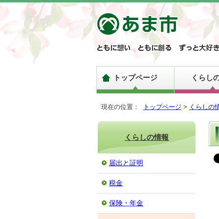
トップページ
くらし
現在の位置：
トップページ
>
くらしの
くらしの情報
届出と証明
税金
保険・年金