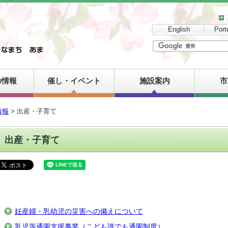
English
Port
の情報
催し・イベント
施設案内
市
情報
> 出産・子育て
出産・子育て
妊産婦・乳幼児の災害への備えについて
乳児等通園支援事業（こども誰でも通園制度）