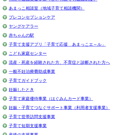
あまっこ相談室（地域子育て相談機関）
プレコンセプションケア
ヤングケアラー
赤ちゃんの駅
子育て支援アプリ「子育て応援 あまっこエ～ル」
こども家庭センター
流産・死産を経験された方、不育症と診断された方へ
一般不妊治療費助成事業
子育てガイドブック
妊娠したとき
子育て家庭優待事業（はぐみんカード事業）
妊娠・子育てつなぐサポート事業（利用者支援事業）
子育て世帯訪問支援事業
子育て短期支援事業
産後の支援事業