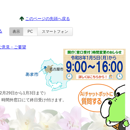
このページの先頭へ戻る
る
表示
PC
スマートフォン
ご意見・ご要望
月29日から1月3日まで）
、時間外窓口にて終日受け付けます。