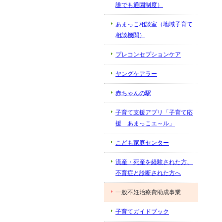
誰でも通園制度）
あまっこ相談室（地域子育て
相談機関）
プレコンセプションケア
ヤングケアラー
赤ちゃんの駅
子育て支援アプリ「子育て応
援 あまっこエ～ル」
こども家庭センター
流産・死産を経験された方、
不育症と診断された方へ
一般不妊治療費助成事業
子育てガイドブック