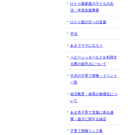
ひとり親家庭の子どもの生
活・学習支援事業
ひとり親の方への支援
手当
あまでママになろう
ベビーシッターなどを利用す
る際の留意点について
今月の子育て情報・イベント
一覧
幼児教育・保育の無償化につ
いて
あま市子育て支援に係る連
携・協力に関する協定
子育て情報リンク集