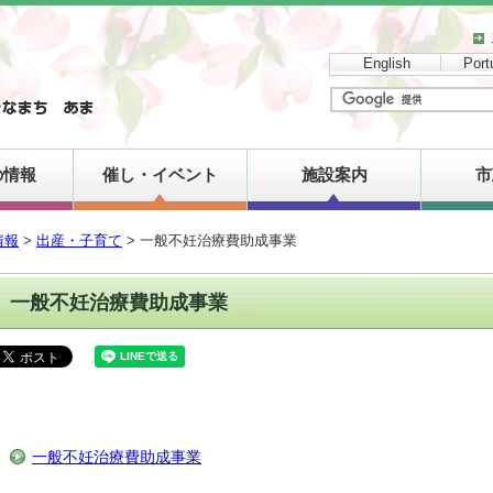
English
Port
の情報
催し・イベント
施設案内
市
情報
>
出産・子育て
> 一般不妊治療費助成事業
一般不妊治療費助成事業
一般不妊治療費助成事業