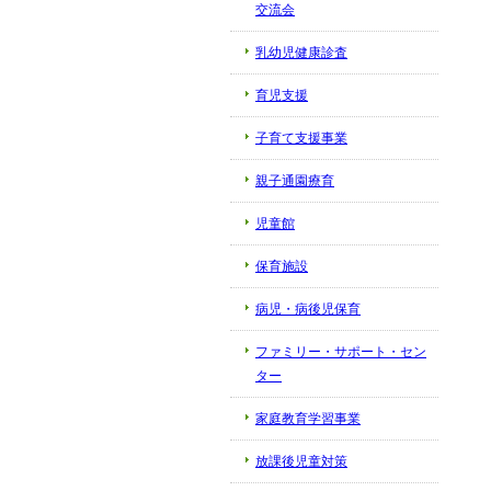
交流会
乳幼児健康診査
育児支援
子育て支援事業
親子通園療育
児童館
保育施設
病児・病後児保育
ファミリー・サポート・セン
ター
家庭教育学習事業
放課後児童対策