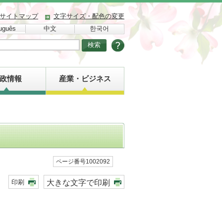
サイトマップ
文字サイズ・配色の変更
uguês
中文
한국어
政情報
産業・ビジネス
ページ番号1002092
大きな文字で印刷
印刷