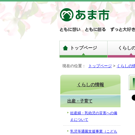
トップページ
くらし
現在の位置：
トップページ
>
くらしの
くらしの情報
出産・子育て
妊産婦・乳幼児の災害への備
えについて
乳児等通園支援事業（こども