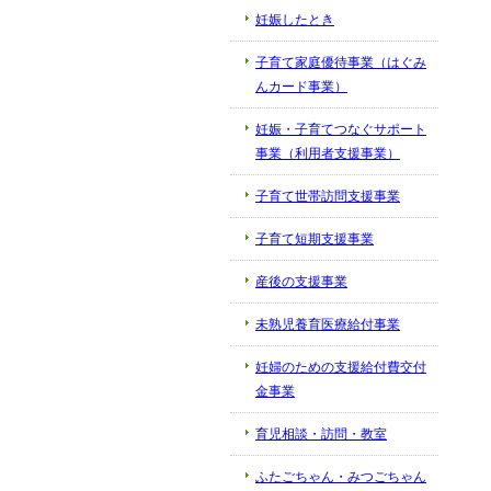
妊娠したとき
子育て家庭優待事業（はぐみ
んカード事業）
妊娠・子育てつなぐサポート
事業（利用者支援事業）
子育て世帯訪問支援事業
子育て短期支援事業
産後の支援事業
未熟児養育医療給付事業
妊婦のための支援給付費交付
金事業
育児相談・訪問・教室
ふたごちゃん・みつごちゃん